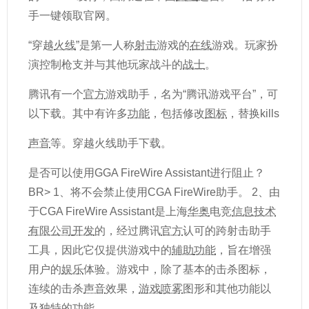
手一键领取官网。
“穿越
火线
”是第一人称
射击
游戏的
在线
游戏。玩家扮
演控制枪支并与其他玩家战斗的
战士
。
腾讯有一个
官方
游戏助手，名为“腾讯游戏平台”，可
以下载。其中有许多
功能
，包括修改
图标
，替换kills
声音
等。穿越火线助手下载。
是否可以使用GGA FireWire Assistant进行阻止？
BR> 1、将不会禁止使用CGA FireWire助手。 2、由
于CGA FireWire Assistant是上海
华奥
电竞
信息技术
有限公司
开发
的，经过腾讯
官方
认可的跨射击助手
工具，因此它仅提供游戏中的
辅助
功能
，旨在增强
用户的
娱乐
体验。游戏中，除了基本的击杀图标，
连续的击杀
声音
效果，
游戏
喷雾
图形和其他功能以
及独特的功能...