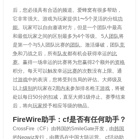
后，您必须具有合适的频道。爱蜂窝有很多帮助，
它非常强大。游戏为玩家提供1〜5个灵活的分组
功
能
。玩家可以自由邀请对方，但是一个团队中最高
和最低玩家之间的区别最多为4个等级。 5人
团队
将
是第一个与5人团队比赛的
团队
。激活爆破，团队
竞
争
和刀战之后，所有
队友
都有机会获得幸运的
比
赛
。赢得一场幸运的比赛将为您赢得2个额外的
资格
积分。每天可以触发幸运
比赛
的次数没有上限。通
过
游戏
中的表演，您将受到当局的评估。大师级及
以上
级别
的玩家在2
周内未
参加排名枪王
游戏
，将被
处以每日50分的扣减，直至大师1级停止。赛季结束
后，将向
玩家
授予相应等级的物品。
FireWire助手：cf是否有任何助手？
CrossFire（CF）由韩国的SmileGate开发，由
韩国
的Neowiz发行，由腾迅在中国
大陆
运营。 cf活动助