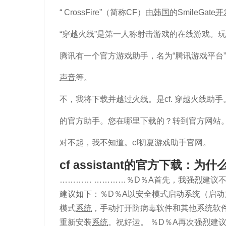
“ CrossFire”（简称CF）由
韩国
的SmileGate
开
“穿越火线”是第一人称射击游戏的在线游戏。
腾讯有一个官方游戏助手，名为“腾讯游戏平台
声音
等。
不，我将下载并越过
火线
。是cf. 穿越火线助手
的官方助手。您在哪里下载的？转到官方网站。
对不起，我不知道。cf初夏游戏助手官网。
cf assistant的官方下载：
………… …………％D％A首先，我强烈建议
建议如下：％D％A以安全模式启动系统（启动
模式
系统
，手动打开防病毒软件和其他系统软
重新安装
系统
。祝好运。 ％D％A再次强烈建