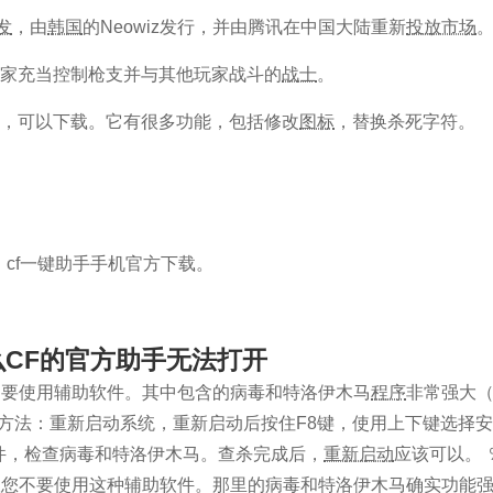
发
，由
韩国
的Neowiz发行，并由腾讯在中国大陆重新
投放市场
。
玩家充当控制枪支并与其他玩家战斗的
战士
。
”，可以下载。它有很多功能，包括修改
图标
，替换杀死字符。
。
cf一键助手手机官方下载。
为什么CF的官方助手无法打开
不要使用辅助软件。其中包含的病毒和特洛伊木马
程序
非常强大
方法：重新启动系统，重新启动后按住F8键，使用上下键选择安全
件，检查病毒和特洛伊木马。查杀完成后，
重新启动
应该可以。
议您不要使用这种辅助软件。那里的病毒和特洛伊木马确实功能强大.