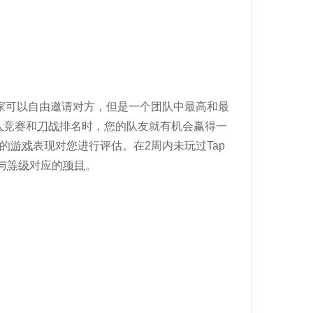
家可以自由邀请对方，但是一个团队中最高和最
队
竞赛和
刀战
排名时，您的队友就有机会赢得一
的
游戏
表现对您进行评估。在2周内未玩过Tap
与
等级
对应的
项目
。