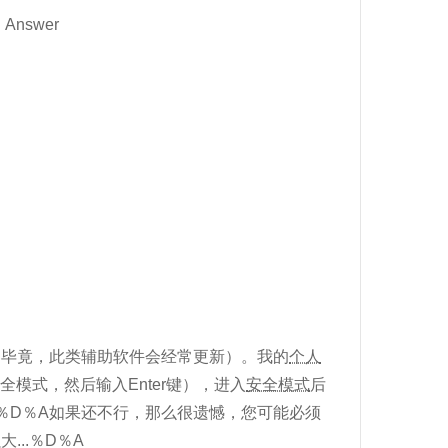
 Answer
（毕竟，此类辅助软件会经常更新）。我的
个人
模式，然后输入Enter键），进入
安全模式
后
 ％D％A如果还不行，那么很遗憾，您可能必须
..％D％A