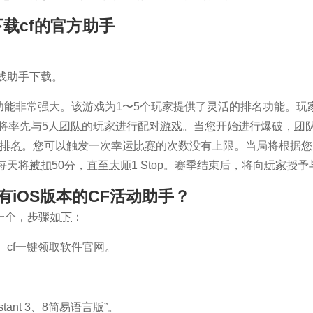
何下载cf的官方助手
cf火线助手下载。
功能非常强大。该游戏为1〜5个玩家提供了灵活的排名功能。玩
将率先与5人
团队
的玩家进行配对
游戏
。当您开始进行爆破，
团
排名
。您可以触发一次幸运
比赛
的次数没有上限。当局将根据您
家每天将
被扣
50分，直至
大师
1 Stop。赛季结束后，将向
玩家
授予
是否有iOS版本的CF活动助手？
一个，步骤
如下
：
istant”。 cf一键领取软件官网。
stant 3、8简易语言版”。