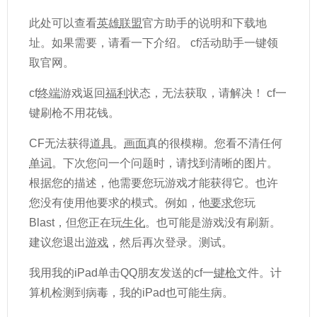
此处可以查看
英雄
联盟
官方助手的说明和下载地
址。如果需要，请看一下介绍。 cf活动助手一键领
取官网。
cf
终端
游戏返回
福利
状态，无法获取，请解决！ cf一
键刷枪不用花钱。
CF无法获得
道具
。
画面
真的很模糊。您看不清任何
单词
。下次您问一个问题时，请找到清晰的图片。
根据您的描述，他需要您玩游戏才能获得它。也许
您没有使用他要求的模式。例如，他
要求
您玩
Blast，但您正在玩
生化
。也可能是游戏没有刷新。
建议您退出
游戏
，然后再次登录。测试。
我用我的iPad单击QQ朋友发送的cf一
键枪
文件。计
算机检测到病毒，我的iPad也可能生病。