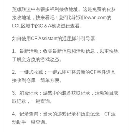
英雄
联盟中有很多福利接收
地址
。这是免费的皮肤
接收地址，快来看吧！您可以转到Tewan.com的
LOL区域中的Q＆A模块
进行
查看。
如何使用CF Assistant的
通用
抓斗引导器
1、最新
活动
：收集最新
信息
和活动信息，以更快地
了解
全方位
的游戏
动态
。
2、一键式收藏：一键式即可将最新的CF事件
道具
接收到仓库，简单方便。
3、
消费
记录：
游戏
中的
装备
获取记录，
活动
项目
获
取记录，一键查询。
4、记录查询：当天的游戏记录和
历史记录
，CF
活
动
助手一键查询。