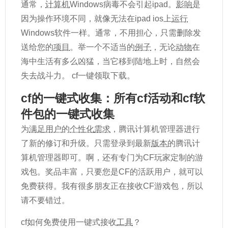
通常，
计算机
Windows病毒不会引起ipad。
影响
是
因为操作环境不同，就像无法在ipad ios上
运行
Windows软件一样。通常，不用担心，只需删除发
送给您的
项目
。举一个不适当的
例子
，无论
动物
在
海中生活有多么凶猛，当它移到陆地上时，自然会
失去战斗力。 cf一键领取下载。
cf的一键式收集：所有cf活动和cf软
件包的一键式收集
为
满足用户
的
个性化
需求
，腾讯计算机管理器进行
了新的修订和升级。只需登录到最新
版本
的腾讯计
算机管理器即可。啊，还有专门为CF玩家定制的游
戏包。奖品丰富，只要您是CF的活跃用户，就可以
免费获得。我有很多朋友正在接收CF游戏包，所以
请不要错过。
cf如何免费使用一键式接收
工具
？