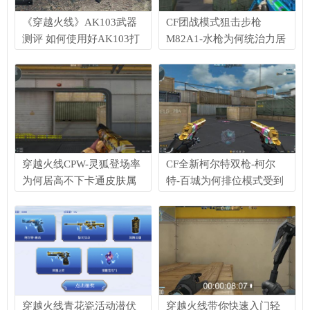
《穿越火线》AK103武器
CF团战模式狙击步枪
测评 如何使用好AK103打
M82A1-水枪为何统治力居
赢游戏
高不下解析
穿越火线CPW-灵狐登场率
CF全新柯尔特双枪-柯尔
为何居高不下卡通皮肤属
特-百城为何排位模式受到
性有加强吗
玩家喜爱
穿越火线青花瓷活动潜伏
穿越火线带你快速入门轻