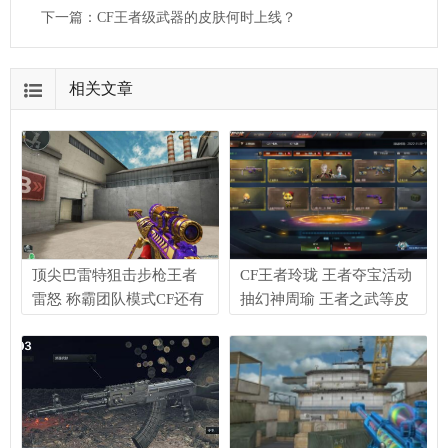
下一篇：
CF王者级武器的皮肤何时上线？
相关文章
顶尖巴雷特狙击步枪王者
CF王者玲珑 王者夺宝活动
雷怒 称霸团队模式CF还有
抽幻神周瑜 王者之武等皮
其他武器能抗衡吗？
肤