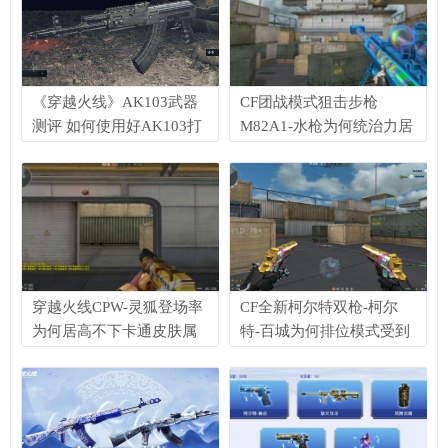
《穿越火线》AK103武器
CF团战模式狙击步枪
测评 如何使用好AK103打
M82A1-水枪为何统治力居
赢游戏
高不下解析
穿越火线CPW-灵狐登场率
CF全新柯尔特双枪-柯尔
为何居高不下卡通皮肤属
特-百城为何排位模式受到
性有加强吗
玩家喜爱