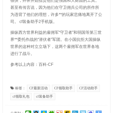
很快，外界开始指责他们是强国和大财团的工具。
甚至有传言说，因为他们在守卫佣兵公司的所作所
为违背了他们的理想，许多**的玩家悲痛地离开了公
司。 cf装备助手2手机版。
操纵西方世界利益的雇佣军“守卫者”和弱国等第三世
界**委托作战的“潜伏者”军团。在小国抗拒大国操纵
世界的这种对立立场下，这两个雇佣军在世界各地
进行了战斗。
参考以上内容：百科-CF
标签：
CF最新活动
CF领取助手
CF活动助手
cf领取礼包
cf装备助手