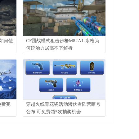
 如何使
CF团战模式狙击步枪M82A1-水枪为
何统治力居高不下解析
免费完
穿越火线青花瓷活动潜伏者阵营暗号
公布 可免费领5次抽奖机会