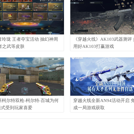
者玲珑 王者夺宝活动 抽幻神周
《穿越火线》AK103武器测评
者之武等皮肤
用好AK103打赢游戏
新柯尔特双枪-柯尔特-百城为何
穿越火线全新AN94活动开启 
模式受到玩家喜爱
成一局游戏获取