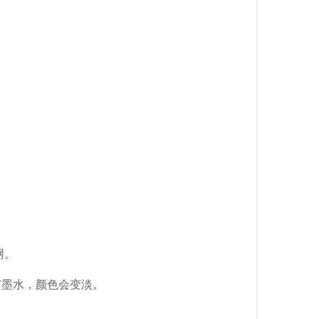
网。
有墨水，颜色会变淡。