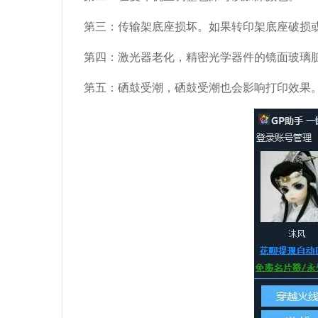
第三：传输架底座损坏。如果转印架底座破损或倾
第四：激光器老化，精密光学器件的镜面玻璃脏
第五：硒鼓受潮，硒鼓受潮也会影响打印效果。 