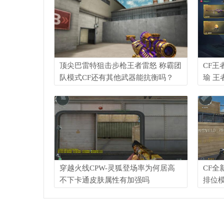
顶尖巴雷特狙击步枪王者雷怒 称霸团
CF王
队模式CF还有其他武器能抗衡吗？
瑜 王
穿越火线CPW-灵狐登场率为何居高
CF全
不下卡通皮肤属性有加强吗
排位