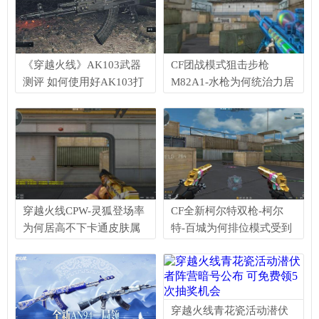
《穿越火线》AK103武器
CF团战模式狙击步枪
测评 如何使用好AK103打
M82A1-水枪为何统治力居
赢游戏
高不下解析
穿越火线CPW-灵狐登场率
CF全新柯尔特双枪-柯尔
为何居高不下卡通皮肤属
特-百城为何排位模式受到
性有加强吗
玩家喜爱
穿越火线青花瓷活动潜伏