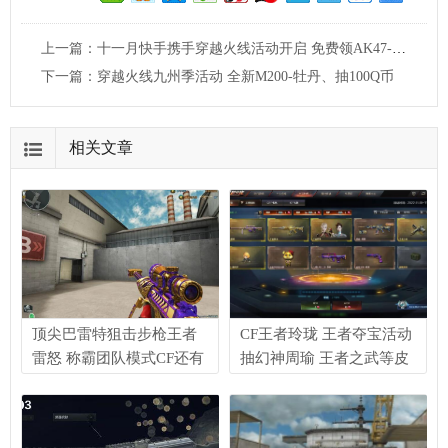
上一篇：
十一月快手携手穿越火线活动开启 免费领AK47-丹龙 M200-神秘黑洞
下一篇：
穿越火线九州季活动 全新M200-牡丹、抽100Q币
相关文章
顶尖巴雷特狙击步枪王者
CF王者玲珑 王者夺宝活动
雷怒 称霸团队模式CF还有
抽幻神周瑜 王者之武等皮
其他武器能抗衡吗？
肤